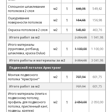
Сплошное шпаклевание
1
м2
646,38
549,42
потолков в 2 слоя
Ошкуривание
1
м2
184,68
156,98
поверхности потолков
1
Окраска потолков в 2 слоя
м2
545,60
463,76
Итого работ за м2
2 284,68
1 941,98
Итого материалы
1
(грунтовки, ротбанд,
м2
1 100,00
1 100,00
шпаклевка, краска Dulux)
Итого работы и материалы за м2
3 384,68
3 041,98
Подвесной потолок Армстронг
Монтаж подвесного
1
м2
707,94
601,75
потолка "Армстронг"
Итого работ за м2
707,94
601,75
Итого материалы (плита к
подвесному потолку,
1
профиль для подвесного
м2
2 050,00
2 050,00
потолка, пристенный кант,
подвесы, крепеж)