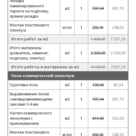
Укладка
ламинированного
1
м2
707,94
601,75
паркета на подложку,
прямая укладка
Монтаж пластикового
1
м.пог
292,41
248,55
плинтуса
Итого работ за м2
1 808,69
1 537,39
Итого материалы
1
(ровнитель, ламинат,
м2
2 300,00
2 300,00
подложка, плинтус)
Итого работы и материалы за м2
4 108,69
3 837,39
Полы коммерческий линолеум
1
Грунтовка пола
м2
100,40
85,34
Выравнивание полов
1
самовыравнивающими
м2
707,94
601,75
смесями 3-4 мм
Настил коммерческого
1
линолеума с
м2
615,60
523,26
приклеиванием
Монтаж пластикового
1
м.пог
292,41
248,55