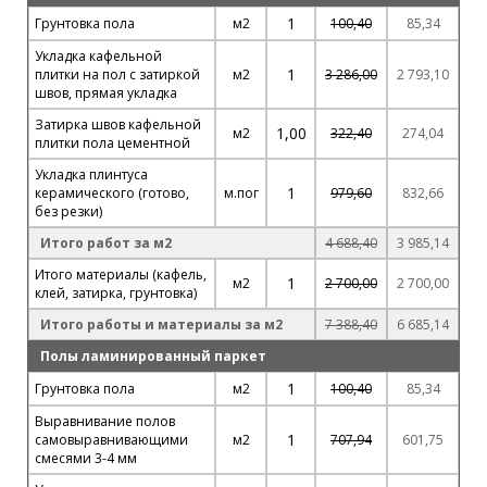
1
Грунтовка пола
м2
100,40
85,34
Укладка кафельной
1
плитки на пол с затиркой
м2
3 286,00
2 793,10
швов, прямая укладка
Затирка швов кафельной
1,00
м2
322,40
274,04
плитки пола цементной
Укладка плинтуса
1
керамического (готово,
м.пог
979,60
832,66
без резки)
Итого работ за м2
4 688,40
3 985,14
Итого материалы (кафель,
1
м2
2 700,00
2 700,00
клей, затирка, грунтовка)
Итого работы и материалы за м2
7 388,40
6 685,14
Полы ламинированный паркет
1
Грунтовка пола
м2
100,40
85,34
Выравнивание полов
1
самовыравнивающими
м2
707,94
601,75
смесями 3-4 мм