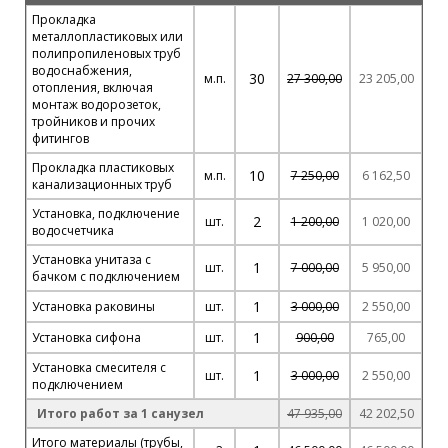
Прокладка
металлопластиковых или
полипропиленовых труб
водоснабжения,
30
м.п.
27 300,00
23 205,00
отопления, включая
монтаж водорозеток,
тройников и прочих
фитингов
Прокладка пластиковых
10
м.п.
7 250,00
6 162,50
канализационных труб
Установка, подключение
2
шт.
1 200,00
1 020,00
водосчетчика
Установка унитаза с
1
шт.
7 000,00
5 950,00
бачком с подключением
1
Установка раковины
шт.
3 000,00
2 550,00
1
Установка сифона
шт.
900,00
765,00
Установка смесителя с
1
шт.
3 000,00
2 550,00
подключением
Итого работ за 1 санузел
47 935,00
42 202,50
Итого материалы (трубы,