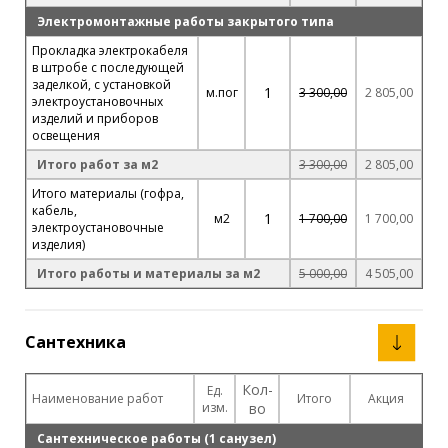
Электромонтажные работы закрытого типа
Прокладка электрокабеля
в штробе с последующей
заделкой, с установкой
1
м.пог
3 300,00
2 805,00
электроустановочных
изделий и приборов
освещения
Итого работ за м2
3 300,00
2 805,00
Итого материалы (гофра,
кабель,
1
м2
1 700,00
1 700,00
электроустановочные
изделия)
Итого работы и материалы за м2
5 000,00
4 505,00
Сантехника
Кол-
Ед.
Наименование работ
Итого
Акция
изм.
во
Сантехническое работы (1 санузел)