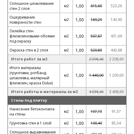
Сплошное шпаклевание
1,00
м2
615,60
523,26
стен 2 слоя
Ошкуривание
1,00
м2
169,29
143,90
поверхности стен
Оклейка стен
1,00
флизелиновыми обоями
м2
507,87
431,69
под окраску
1,00
Окраска стен в 2 слоя
м2
520,80
442,68
Итого работ за м2
2 598,46
2 208,69
Итого материалы
(грунтовки, ротбанд,
1,00
м2
1 440,00
1 200,00
шпаклевка, малярный
флизелин, краска Dulux)
Итого работы и материалы за м2
4 038,46
3 408,69
Стены под плитку
Нанесение бетоконтакта
1,00
м2
107,73
91,57
на стены
1,00
Грунтовка стен в 1 слой
м2
100,40
85,34
Сплошное выравнивание