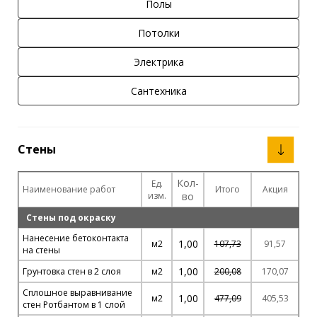
Полы
Потолки
Электрика
Сантехника
Стены
Кол-
Ед.
Наименование работ
Итого
Акция
изм.
во
Стены под окраску
Нанесение бетоконтакта
1,00
м2
107,73
91,57
на стены
1,00
Грунтовка стен в 2 слоя
м2
200,08
170,07
Сплошное выравнивание
1,00
м2
477,09
405,53
стен Ротбантом в 1 слой