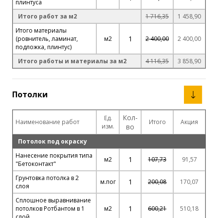
плинтуса
Итого работ за м2
1 716,35
1 458,90
Итого материалы
1
(ровнитель, ламинат,
м2
2 400,00
2 400,00
подложка, плинтус)
Итого работы и материалы за м2
4 116,35
3 858,90
Потолки
Кол-
Ед.
Наименование работ
Итого
Акция
изм.
во
Потолок под окраску
Нанесение покрытия типа
1
м2
107,73
91,57
"Бетоконтакт"
Грунтовка потолка в 2
1
м.пог
200,08
170,07
слоя
Сплошное выравнивание
1
потолков Ротбантом в 1
м2
600,21
510,18
слой