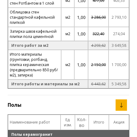
1,00
м2
477,09
405,53
стен Ротбантом в 1 слой
Облицовка стен
1,00
стандартной кафельной
м2
3 286,00
2 793,10
плиткой
Затирка швов кафельной
1,00
м2
322,40
274,04
плитки пола цементной
Итого работ за м2
4 293,62
3 649,58
Итого материалы
(грунтовки, ротбанд,
1,00
плитка керамическая
м2
2 150,00
1 700,00
(предварительно 850 руб/
м2), затирка)
Итого работы и материалы за м2
6 443,62
5 349,58
Полы
Кол-
Ед.
Наименование работ
Итого
Акция
изм.
во
Полы керамогранит