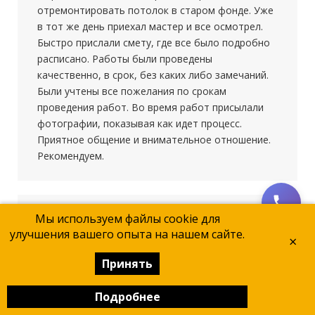
отремонтировать потолок в старом фонде. Уже
в тот же день приехал мастер и все осмотрел.
Быстро прислали смету, где все было подробно
расписано. Работы были проведены
качественно, в срок, без каких либо замечаний.
Были учтены все пожелания по срокам
проведения работ. Во время работ присылали
фотографии, показывая как идет процесс.
Приятное общение и внимательное отношение.
Рекомендуем.
Мы используем файлы cookie для
★★★★★
15 ноября 2025
улучшения вашего опыта на нашем сайте.
×
Заказывали в «Голден Строй» ремонт в двушке
после покупки. Цена и сроки в договоре не
Принять
менялись, что сразу расположило. Команда
работала быстро и чисто, не пришлось за ними
Подробнее
переделывать. Получили именно ту современную