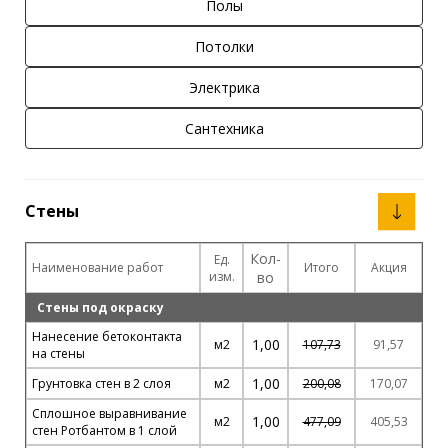
Полы
Потолки
Электрика
Сантехника
Стены
Кол-
Ед.
Наименование работ
Итого
Акция
изм.
во
Стены под окраску
Нанесение бетоконтакта
1,00
м2
107,73
91,57
на стены
1,00
Грунтовка стен в 2 слоя
м2
200,08
170,07
Сплошное выравнивание
1,00
м2
477,09
405,53
стен Ротбантом в 1 слой