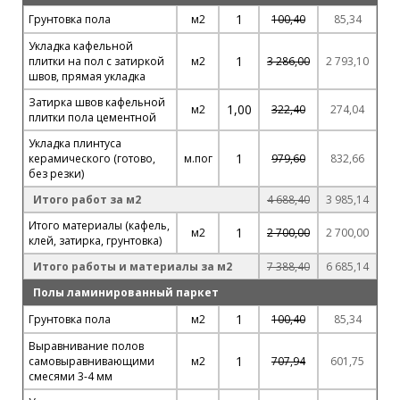
1
Грунтовка пола
м2
100,40
85,34
Укладка кафельной
1
плитки на пол с затиркой
м2
3 286,00
2 793,10
швов, прямая укладка
Затирка швов кафельной
1,00
м2
322,40
274,04
плитки пола цементной
Укладка плинтуса
1
керамического (готово,
м.пог
979,60
832,66
без резки)
Итого работ за м2
4 688,40
3 985,14
Итого материалы (кафель,
1
м2
2 700,00
2 700,00
клей, затирка, грунтовка)
Итого работы и материалы за м2
7 388,40
6 685,14
Полы ламинированный паркет
1
Грунтовка пола
м2
100,40
85,34
Выравнивание полов
1
самовыравнивающими
м2
707,94
601,75
смесями 3-4 мм