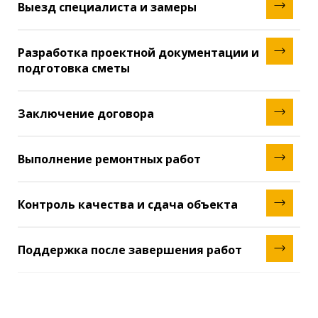
Выезд специалиста и замеры
Наш специалист приезжает на объект в удобное
для вас время, проводит необходимые замеры и
Разработка проектной документации и
оценивает текущее состояние помещения. Мы
подготовка сметы
внимательно обсуждаем ваши пожелания и
Мы разрабатываем полный дизайн-проект и
требования, чтобы точно понять ваше видение
техническую документацию, либо же работаем с
ремонта.
Заключение договора
вашими материалами. После этого готовим
После утверждения проекта и сметы мы
детализированную смету, в которой прозрачно
подписываем договор, где фиксируются точные
прописаны все этапы и стоимость работ.
Выполнение ремонтных работ
сроки выполнения работ, стоимость и ключевые
Наша команда приступает к реализации проекта
условия. Вы всегда знаете, за что платите и к
в соответствии с согласованным планом. Мы
какому результату мы идем.
Контроль качества и сдача объекта
постоянно поддерживаем связь, информируем о
Когда работы завершены, мы проводим
ходе ремонта и оперативно решаем
финальный осмотр объекта, устраняем любые
возникающие вопросы.
Поддержка после завершения работ
недочеты (если они есть) и передаем вам
Мы остаемся с вами на связи и после завершения
помещение в идеальном состоянии. Мы
ремонта, готовы ответить на любые вопросы и
предоставляем гарантию на все выполненные
предложить помощь по гарантийному
работы.
обслуживанию или доработкам.