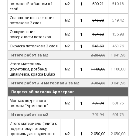
1
потолков Ротбантом в 1
м2
600,21
510,18
слой
Сплошное шпаклевание
1
м2
646,38
549,42
потолков в 2 слоя
Ошкуривание
1
м2
184,68
156,98
поверхности потолков
1
Окраска потолков в 2 слоя
м2
545,60
463,76
Итого работ за м2
2 284,68
1 941,98
Итого материалы
1
(грунтовки, ротбанд,
м2
1 100,00
1 100,00
шпаклевка, краска Dulux)
Итого работы и материалы за м2
3 384,68
3 041,98
Подвесной потолок Армстронг
Монтаж подвесного
1
м2
707,94
601,75
потолка "Армстронг"
Итого работ за м2
707,94
601,75
Итого материалы (плита к
подвесному потолку,
1
профиль для подвесного
м2
2 050,00
2 050,00