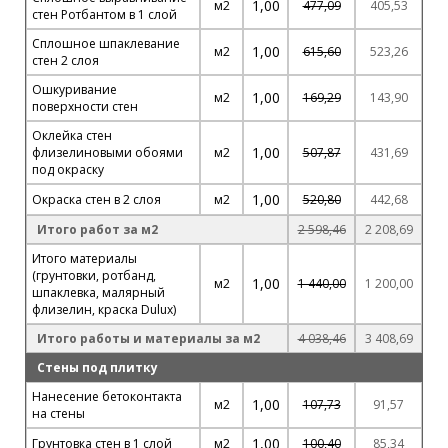
1,00
м2
477,09
405,53
стен Ротбантом в 1 слой
Сплошное шпаклевание
1,00
м2
615,60
523,26
стен 2 слоя
Ошкуривание
1,00
м2
169,29
143,90
поверхности стен
Оклейка стен
1,00
флизелиновыми обоями
м2
507,87
431,69
под окраску
1,00
Окраска стен в 2 слоя
м2
520,80
442,68
Итого работ за м2
2 598,46
2 208,69
Итого материалы
(грунтовки, ротбанд,
1,00
м2
1 440,00
1 200,00
шпаклевка, малярный
флизелин, краска Dulux)
Итого работы и материалы за м2
4 038,46
3 408,69
Стены под плитку
Нанесение бетоконтакта
1,00
м2
107,73
91,57
на стены
1,00
Грунтовка стен в 1 слой
м2
100,40
85,34