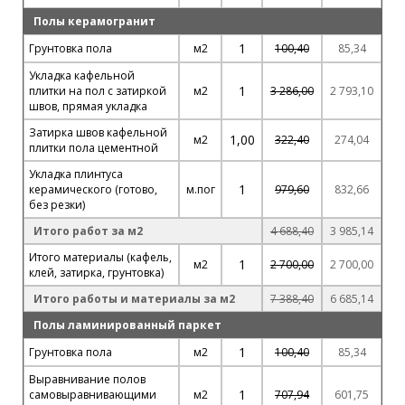
Полы керамогранит
1
Грунтовка пола
м2
100,40
85,34
Укладка кафельной
1
плитки на пол с затиркой
м2
3 286,00
2 793,10
швов, прямая укладка
Затирка швов кафельной
1,00
м2
322,40
274,04
плитки пола цементной
Укладка плинтуса
1
керамического (готово,
м.пог
979,60
832,66
без резки)
Итого работ за м2
4 688,40
3 985,14
Итого материалы (кафель,
1
м2
2 700,00
2 700,00
клей, затирка, грунтовка)
Итого работы и материалы за м2
7 388,40
6 685,14
Полы ламинированный паркет
1
Грунтовка пола
м2
100,40
85,34
Выравнивание полов
1
самовыравнивающими
м2
707,94
601,75