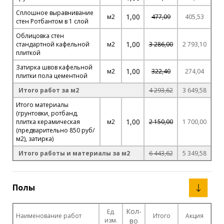
Сплошное выравнивание
1,00
м2
477,09
405,53
стен Ротбантом в 1 слой
Облицовка стен
1,00
стандартной кафельной
м2
3 286,00
2 793,10
плиткой
Затирка швов кафельной
1,00
м2
322,40
274,04
плитки пола цементной
Итого работ за м2
4 293,62
3 649,58
Итого материалы
(грунтовки, ротбанд,
1,00
плитка керамическая
м2
2 150,00
1 700,00
(предварительно 850 руб/
м2), затирка)
Итого работы и материалы за м2
6 443,62
5 349,58
Полы
Кол-
Ед.
Наименование работ
Итого
Акция
изм.
во