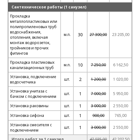
Сантехническое работы (1 санузел)
Прокладка
металлопластиковых или
полипропиленовых труб
водоснабжения,
30
м.п.
27 300,00
23 205,00
отопления, включая
монтаж водорозеток,
тройников и прочих
фитингов
Прокладка пластиковых
10
м.п.
7 250,00
6 162,50
канализационных труб
Установка, подключение
2
шт.
1 200,00
1 020,00
водосчетчика
Установка унитаза с
1
шт.
7 000,00
5 950,00
бачком с подключением
1
Установка раковины
шт.
3 000,00
2 550,00
1
Установка сифона
шт.
900,00
765,00
Установка смесителя с
1
шт.
3 000,00
2 550,00
подключением
Итого работ за 1 санузел
47 935,00
42 202,50