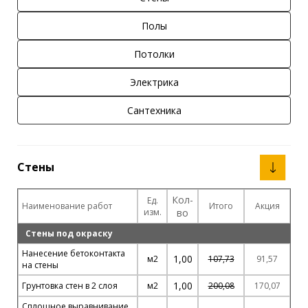
Полы
Потолки
Электрика
Сантехника
Стены
Кол-
Ед.
Наименование работ
Итого
Акция
изм.
во
Стены под окраску
Нанесение бетоконтакта
1,00
м2
107,73
91,57
на стены
1,00
Грунтовка стен в 2 слоя
м2
200,08
170,07
Сплошное выравнивание