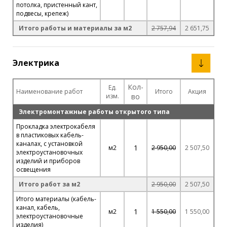
потолка, пристенный кант,
подвесы, крепеж)
Итого работы и материалы за м2
2 757,94
2 651,75
Электрика
Кол-
Ед.
Наименование работ
Итого
Акция
изм.
во
Электромонтажные работы открытого типа
Прокладка электрокабеля
в пластиковых кабель-
каналах, с установкой
1
м2
2 950,00
2 507,50
электроустановочных
изделий и приборов
освещения
Итого работ за м2
2 950,00
2 507,50
Итого материалы (кабель-
канал, кабель,
1
м2
1 550,00
1 550,00
электроустановочные
изделия)