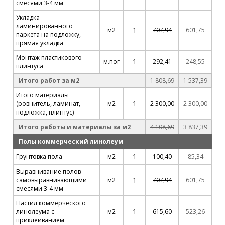
смесями 3-4 мм
Укладка
ламинированного
1
м2
707,94
601,75
паркета на подложку,
прямая укладка
Монтаж пластикового
1
м.пог
292,41
248,55
плинтуса
Итого работ за м2
1 808,69
1 537,39
Итого материалы
1
(ровнитель, ламинат,
м2
2 300,00
2 300,00
подложка, плинтус)
Итого работы и материалы за м2
4 108,69
3 837,39
Полы коммерческий линолеум
1
Грунтовка пола
м2
100,40
85,34
Выравнивание полов
1
самовыравнивающими
м2
707,94
601,75
смесями 3-4 мм
Настил коммерческого
1
линолеума с
м2
615,60
523,26
приклеиванием