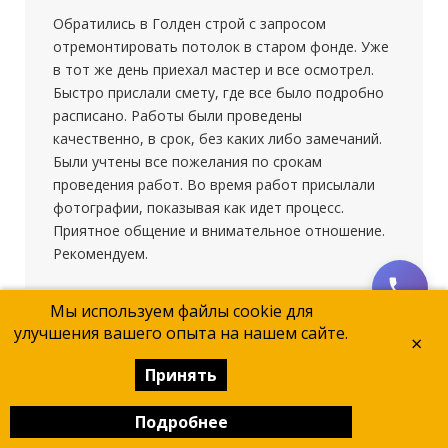
Обратились в Голден строй с запросом
отремонтировать потолок в старом фонде. Уже
в тот же день приехал мастер и все осмотрел.
Быстро прислали смету, где все было подробно
расписано. Работы были проведены
качественно, в срок, без каких либо замечаний.
Были учтены все пожелания по срокам
проведения работ. Во время работ присылали
фотографии, показывая как идет процесс.
Приятное общение и внимательное отношение.
Рекомендуем.
Мы используем файлы cookie для
улучшения вашего опыта на нашем сайте.
×
★★★★★
15 ноября 2025
Принять
Заказывали в «Голден Строй» ремонт в двушке
после покупки. Цена и сроки в договоре не
Подробнее
менялись, что сразу расположило. Команда
работала быстро и чисто, не пришлось за ними