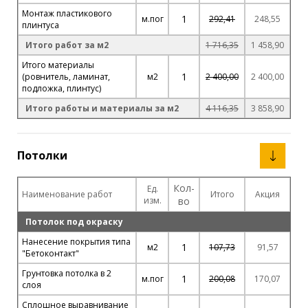
Монтаж пластикового
1
м.пог
292,41
248,55
плинтуса
Итого работ за м2
1 716,35
1 458,90
Итого материалы
1
(ровнитель, ламинат,
м2
2 400,00
2 400,00
подложка, плинтус)
Итого работы и материалы за м2
4 116,35
3 858,90
Потолки
Кол-
Ед.
Наименование работ
Итого
Акция
изм.
во
Потолок под окраску
Нанесение покрытия типа
1
м2
107,73
91,57
"Бетоконтакт"
Грунтовка потолка в 2
1
м.пог
200,08
170,07
слоя
Сплошное выравнивание