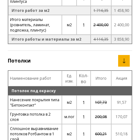
плинтуса
Итого работ за м2
1 716,35
1 458,90
Итого материалы
1
(ровнитель, ламинат,
м2
2 400,00
2 400,00
подложка, плинтус)
Итого работы и материалы за м2
4 116,35
3 858,90
Потолки
Кол-
Ед.
Наименование работ
Итого
Акция
изм.
во
Потолок под окраску
Нанесение покрытия типа
1
м2
107,73
91,57
"Бетоконтакт"
Грунтовка потолка в 2
1
м.пог
200,08
170,07
слоя
Сплошное выравнивание
1
потолков Ротбантом в 1
м2
600,21
510,18
слой