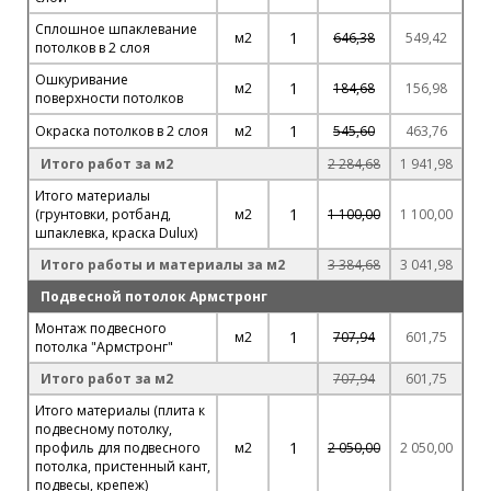
Сплошное шпаклевание
1
м2
646,38
549,42
потолков в 2 слоя
Ошкуривание
1
м2
184,68
156,98
поверхности потолков
1
Окраска потолков в 2 слоя
м2
545,60
463,76
Итого работ за м2
2 284,68
1 941,98
Итого материалы
1
(грунтовки, ротбанд,
м2
1 100,00
1 100,00
шпаклевка, краска Dulux)
Итого работы и материалы за м2
3 384,68
3 041,98
Подвесной потолок Армстронг
Монтаж подвесного
1
м2
707,94
601,75
потолка "Армстронг"
Итого работ за м2
707,94
601,75
Итого материалы (плита к
подвесному потолку,
1
профиль для подвесного
м2
2 050,00
2 050,00
потолка, пристенный кант,
подвесы, крепеж)