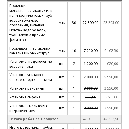
Прокладка
металлопластиковых или
полипропиленовых труб
водоснабжения,
30
м.п.
27 300,00
23 205,00
отопления, включая
монтаж водорозеток,
тройников и прочих
фитингов
Прокладка пластиковых
10
м.п.
7 250,00
6 162,50
канализационных труб
Установка, подключение
2
шт.
1 200,00
1 020,00
водосчетчика
Установка унитаза с
1
шт.
7 000,00
5 950,00
бачком с подключением
1
Установка раковины
шт.
3 000,00
2 550,00
1
Установка сифона
шт.
900,00
765,00
Установка смесителя с
1
шт.
3 000,00
2 550,00
подключением
Итого работ за 1 санузел
47 935,00
42 202,50
Итого материалы (трубы,