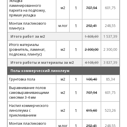
Укладка
ламинированного
1
м2
707,94
601,75
паркета на подложку,
прямая укладка
Монтаж пластикового
1
м.пог
292,41
248,55
плинтуса
Итого работ за м2
1 808,69
1 537,39
Итого материалы
1
(ровнитель, ламинат,
м2
2 300,00
2 300,00
подложка, плинтус)
Итого работы и материалы за м2
4 108,69
3 837,39
Полы коммерческий линолеум
1
Грунтовка пола
м2
100,40
85,34
Выравнивание полов
1
самовыравнивающими
м2
707,94
601,75
смесями 3-4 мм
Настил коммерческого
1
линолеума с
м2
615,60
523,26
приклеиванием
Монтаж пластикового
1
м.пог
292,41
248,55