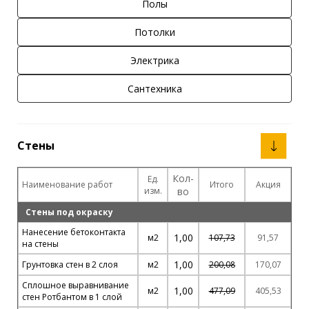
Полы
Потолки
Электрика
Сантехника
Стены
Кол-
Ед.
Наименование работ
Итого
Акция
изм.
во
Стены под окраску
Нанесение бетоконтакта
1,00
м2
107,73
91,57
на стены
1,00
Грунтовка стен в 2 слоя
м2
200,08
170,07
Сплошное выравнивание
1,00
м2
477,09
405,53
стен Ротбантом в 1 слой