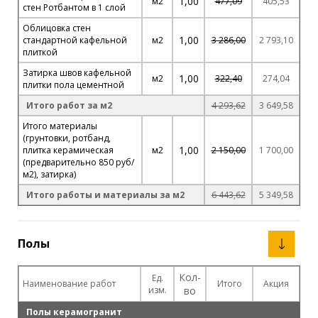
1,00
м2
477,09
405,53
стен Ротбантом в 1 слой
Облицовка стен
1,00
стандартной кафельной
м2
3 286,00
2 793,10
плиткой
Затирка швов кафельной
1,00
м2
322,40
274,04
плитки пола цементной
Итого работ за м2
4 293,62
3 649,58
Итого материалы
(грунтовки, ротбанд,
1,00
плитка керамическая
м2
2 150,00
1 700,00
(предварительно 850 руб/
м2), затирка)
Итого работы и материалы за м2
6 443,62
5 349,58
Полы
Кол-
Ед.
Наименование работ
Итого
Акция
изм.
во
Полы керамогранит