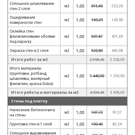
Сплошное шпаклевание
1,00
м2
615,60
523,26
стен 2 слоя
Ошкуривание
1,00
м2
169,29
143,90
поверхности стен
Оклейка стен
1,00
флизелиновыми обоями
м2
507,87
431,69
под окраску
1,00
Окраска стен в 2 слоя
м2
520,80
442,68
Итого работ за м2
2 598,46
2 208,69
Итого материалы
(грунтовки, ротбанд,
1,00
м2
1 440,00
1 200,00
шпаклевка, малярный
флизелин, краска Dulux)
Итого работы и материалы за м2
4 038,46
3 408,69
Стены под плитку
Нанесение бетоконтакта
1,00
м2
107,73
91,57
на стены
1,00
Грунтовка стен в 1 слой
м2
100,40
85,34
Сплошное выравнивание