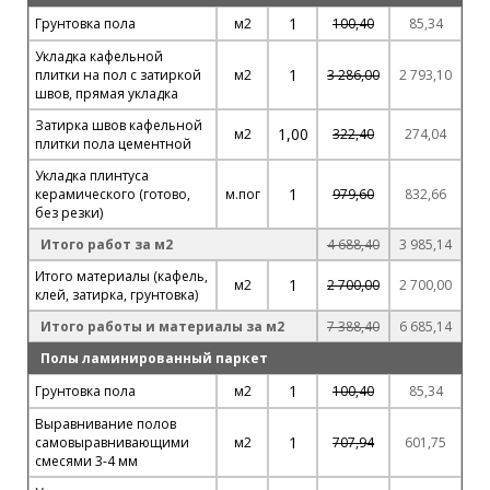
1
Грунтовка пола
м2
100,40
85,34
Укладка кафельной
1
плитки на пол с затиркой
м2
3 286,00
2 793,10
швов, прямая укладка
Затирка швов кафельной
1,00
м2
322,40
274,04
плитки пола цементной
Укладка плинтуса
1
керамического (готово,
м.пог
979,60
832,66
без резки)
Итого работ за м2
4 688,40
3 985,14
Итого материалы (кафель,
1
м2
2 700,00
2 700,00
клей, затирка, грунтовка)
Итого работы и материалы за м2
7 388,40
6 685,14
Полы ламинированный паркет
1
Грунтовка пола
м2
100,40
85,34
Выравнивание полов
1
самовыравнивающими
м2
707,94
601,75
смесями 3-4 мм