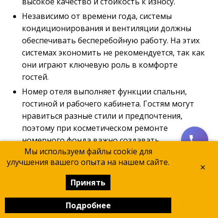
высокое качество и стойкость к износу.
Независимо от времени года, системы
кондиционирования и вентиляции должны
обеспечивать бесперебойную работу. На этих
системах экономить не рекомендуется, так как
они играют ключевую роль в комфорте
гостей.
Номер отеля выполняет функции спальни,
гостиной и рабочего кабинета. Гостям могут
нравиться разные стили и предпочтения,
поэтому при косметическом ремонте
номерного фонда важно создавать
Мы используем файлы cookie для
универсальный стиль, который будет
улучшения вашего опыта на нашем сайте.
подходить для различных пользователей.
×
Для отелей бизнес-класса стоит отдельно
Принять
проработать дизайн номеров разного уровня
— от стандартных до люксов. Оформление
Подробнее
номеров должно гармонично сочетаться с