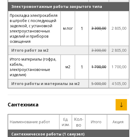
Электромонтажные работы закрытого типа
Прокладка электрокабеля
в штробе с последующей
заделкой, с установкой
1
м.пог
3 300,00
2 805,00
электроустановочных
изделий и приборов
освещения
Итого работ за м2
3 300,00
2 805,00
Итого материалы (гофра,
кабель,
1
м2
1 700,00
1 700,00
электроустановочные
изделия)
Итого работы и материалы за м2
5 000,00
4 505,00
Сантехника
Кол-
Ед.
Наименование работ
Итого
Акция
изм.
во
Сантехническое работы (1 санузел)