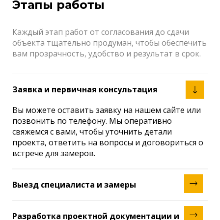
Этапы работы
Каждый этап работ от согласования до сдачи
объекта тщательно продуман, чтобы обеспечить
вам прозрачность, удобство и результат в срок.
Заявка и первичная консультация
Вы можете оставить заявку на нашем сайте или
позвонить по телефону. Мы оперативно
свяжемся с вами, чтобы уточнить детали
проекта, ответить на вопросы и договориться о
встрече для замеров.
Выезд специалиста и замеры
Наш специалист приезжает на объект в удобное
для вас время, проводит необходимые замеры и
Разработка проектной документации и
оценивает текущее состояние помещения. Мы