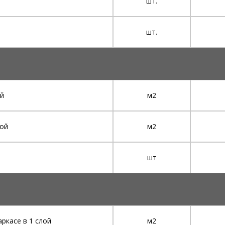
шт.
шт.
ой
м2
лой
м2
шт
ркасе в 1 слой
м2