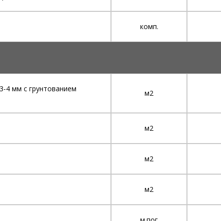
комп.
-4 мм с грунтованием
м2
м2
м2
м2
м.пог