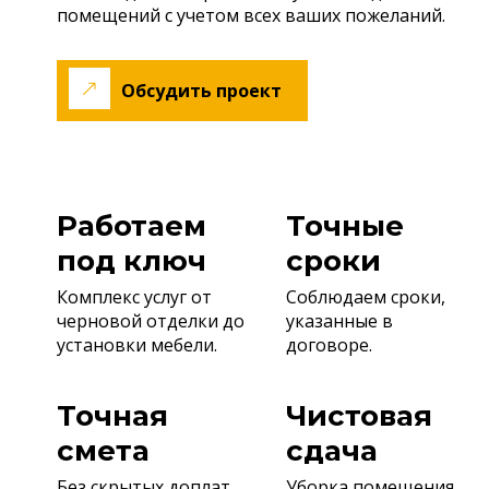
помещений с учетом всех ваших пожеланий.
Обсудить проект
Работаем
Точные
под ключ
сроки
Комплекс услуг от
Соблюдаем сроки,
черновой отделки до
указанные в
установки мебели.
договоре.
Точная
Чистовая
смета
сдача
Без скрытых доплат.
Уборка помещения