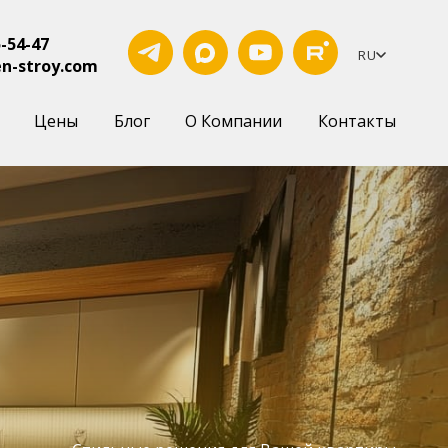
5-54-47
RU
n-stroy.com
Цены
Блог
О Компании
Контакты