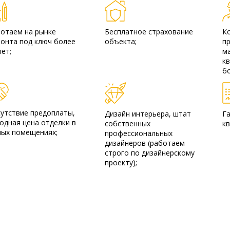
отаем на рынке
Бесплатное страхование
К
онта под ключ более
объекта;
п
лет;
м
к
бо
утствие предоплаты,
Дизайн интерьера, штат
Г
одная цена отделки в
собственных
кв
ых помещениях;
профессиональных
дизайнеров (работаем
строго по дизайнерскому
проекту);