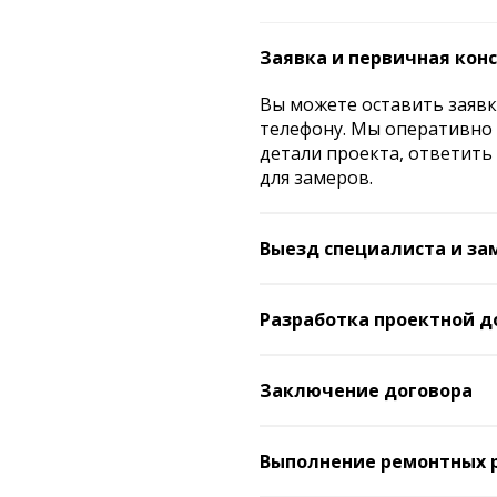
Заявка и первичная кон
Вы можете оставить заявк
телефону. Мы оперативно 
детали проекта, ответить
для замеров.
Выезд специалиста и за
Наш специалист приезжает
проводит необходимые за
Разработка проектной д
помещения. Мы вниматель
Мы разрабатываем полный
требования, чтобы точно 
документацию, либо же р
Заключение договора
этого готовим детализиро
После утверждения проек
прописаны все этапы и ст
где фиксируются точные с
Выполнение ремонтных 
ключевые условия. Вы всег
Наша команда приступает 
результату мы идем.