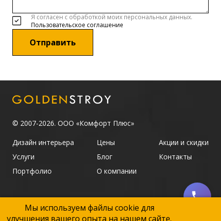
Я согласен с обработкой моих персональных данных.
Пользовательское соглашение
Отправить
© 2007-2026. ООО «Комфорт Плюс»
Дизайн интерьера
Цены
Акции и скидки
Услуги
Блог
Контакты
Портфолио
О компании
Мы используем файлы cookie для
ИНН: 7816734023, ОГРН: 1227800116719
улучшения вашего опыта на нашем сайте.